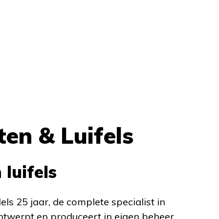
en & Luifels
luifels
ls 25 jaar, de complete specialist in
ntwerpt en produceert in eigen beheer