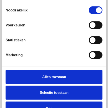
5721 WT Asten
Toestemmingsselectie
Noodzakelijk
(+31) 0493 - 69 61 55
info@vinkencaravans.nl
Voorkeuren
Openingstijden
Statistieken
Showroom & winkel
Marketing
Maandag
Gesloten
Dinsdag
08:30 - 17:30
Woensdag
08:30 - 17:30
Alles toestaan
Donderdag
08:30 - 17:30
Vrijdag
08:30 - 17:30
Selectie toestaan
Zaterdag
09:30 - 17:00
Zondag
Gesloten