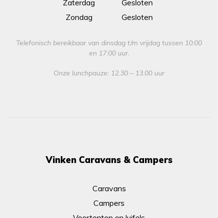
Zaterdag
Gesloten
Zondag
Gesloten
Telefonisch bereikbaar van dinsdag t/m vrijdag tussen 10:00
en 17:00 uur.
Onze lunchpauze: 12.30 – 13.00 uur
Vinken Caravans & Campers
Caravans
Campers
Voortenten en luifels