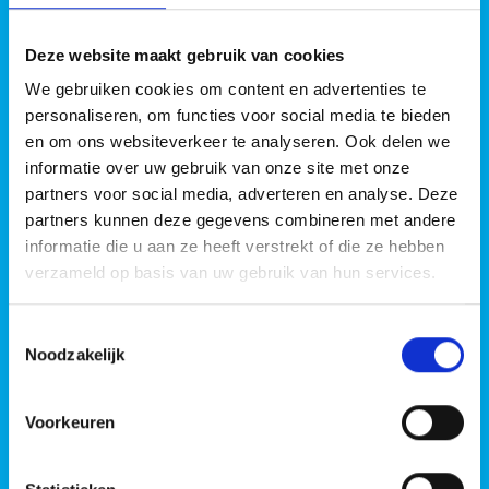
Deze website maakt gebruik van cookies
Vragen of advies nodig?
We gebruiken cookies om content en advertenties te
personaliseren, om functies voor social media te bieden
Vul het contactformulier in of bel 0493 –
en om ons websiteverkeer te analyseren. Ook delen we
69 61 55
informatie over uw gebruik van onze site met onze
partners voor social media, adverteren en analyse. Deze
partners kunnen deze gegevens combineren met andere
informatie die u aan ze heeft verstrekt of die ze hebben
verzameld op basis van uw gebruik van hun services.
Toestemmingsselectie
Noodzakelijk
Voorkeuren