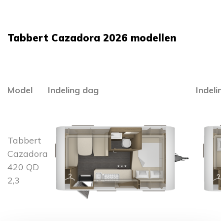
Tabbert Cazadora 2026 modellen
Model
Indeling dag
Indeli
Tabbert
Cazadora
420 QD
2,3