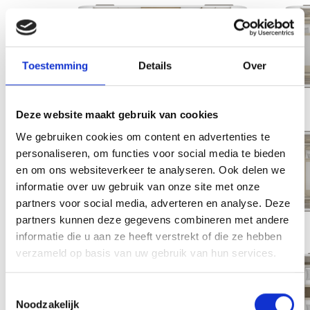
Tabbert
Cazadora
Toestemming
Details
Over
460 E 2,3
Deze website maakt gebruik van cookies
We gebruiken cookies om content en advertenties te
Tabbert
personaliseren, om functies voor social media te bieden
Cazadora
en om ons websiteverkeer te analyseren. Ook delen we
490 TD
informatie over uw gebruik van onze site met onze
2,3
partners voor social media, adverteren en analyse. Deze
partners kunnen deze gegevens combineren met andere
informatie die u aan ze heeft verstrekt of die ze hebben
verzameld op basis van uw gebruik van hun services.
Tabbert
Cazadora
Toestemmingsselectie
495 HE
Noodzakelijk