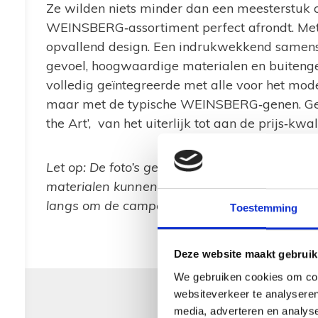
Ze wilden niets minder dan een meesterstuk c
WEINSBERG‐assortiment perfect afrondt. Met 
opvallend design. Een indrukwekkend samens
gevoel, hoogwaardige materialen en buitenge
volledig geïntegreerde met alle voor het mode
maar met de typische WEINSBERG‐genen. Gew
the Art’, van het uiterlijk tot aan de prijs‐kwa
Let op: De foto’s geven een indruk van het mo
materialen kunnen afwijken van het exemplaa
langs om de camper in het echt te bekijken.
Toestemming
Deze website maakt gebruik
We gebruiken cookies om cont
websiteverkeer te analyseren
media, adverteren en analys