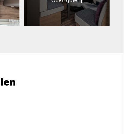
Open galerij
len