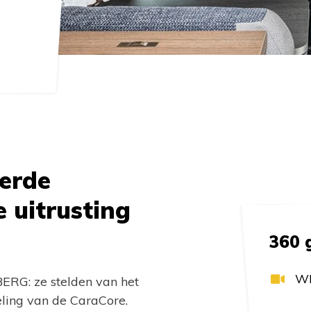
eerde
 uitrusting
360 
WE
ERG: ze stelden van het
eling van de CaraCore.