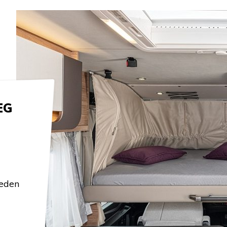
EG
heden