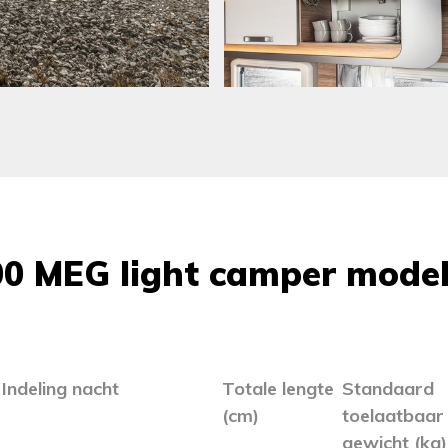
0 MEG light camper model
Indeling nacht
Totale lengte
Standaard
(cm)
toelaatbaar
gewicht (kg)