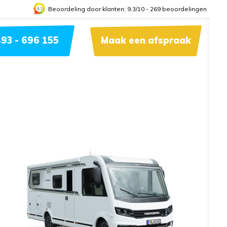
Beoordeling door klanten:
9.3
/
10
-
269
beoordelingen
9.3
93 - 696 155
Maak een afspraak