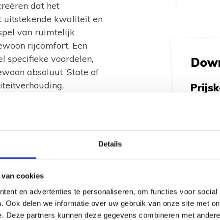
reëren dat het
uitstekende kwaliteit en
pel van ruimtelijk
woon rijcomfort. Een
l specifieke voordelen,
Downl
oon absoluut ’State of
liteitverhouding.
Prijs
(2024
del. Kleuren en
WEI
r op locatie. Kom gerust
4)
Details
 van cookies
ent en advertenties te personaliseren, om functies voor social
. Ook delen we informatie over uw gebruik van onze site met on
e. Deze partners kunnen deze gegevens combineren met andere i