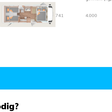
741
4.000
odig?