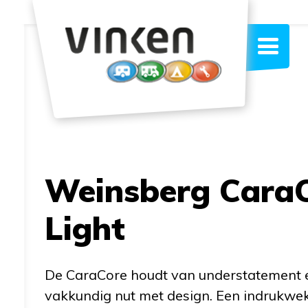
Terug
Weinsberg Cara
Light
De CaraCore houdt van understatement e
vakkundig nut met design. Een indrukwek