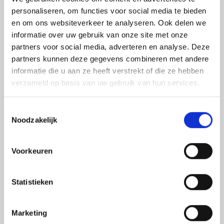
(+31) 0493 - 69 61 55
personaliseren, om functies voor social media te bieden
info@vinkencaravans.nl
en om ons websiteverkeer te analyseren. Ook delen we
informatie over uw gebruik van onze site met onze
partners voor social media, adverteren en analyse. Deze
Openingstijden
partners kunnen deze gegevens combineren met andere
Showroom & winkel
informatie die u aan ze heeft verstrekt of die ze hebben
verzameld op basis van uw gebruik van hun services.
Maandag
Gesloten
Dinsdag
08:30 - 17:30
Toestemmingsselectie
Noodzakelijk
Woensdag
08:30 - 17:30
Donderdag
08:30 - 17:30
Voorkeuren
Vrijdag
08:30 - 17:30
Zaterdag
09:30 - 17:00
Statistieken
Zondag
Gesloten
Telefonisch bereikbaar van dinsdag t/m zaterdag tussen
Marketing
10:00 en 17:00 uur.