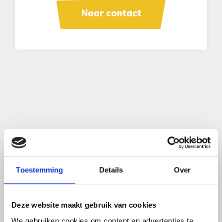
Naar contact
Contact
Vinken Caravans & Campers
Toestemming
Details
Over
Ommelseweg 65
5721 WT Asten
Deze website maakt gebruik van cookies
We gebruiken cookies om content en advertenties te