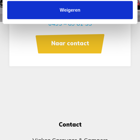
Weigeren
Neem contact met ons op of bel
0493 – 69 61 55
Naar contact
Contact