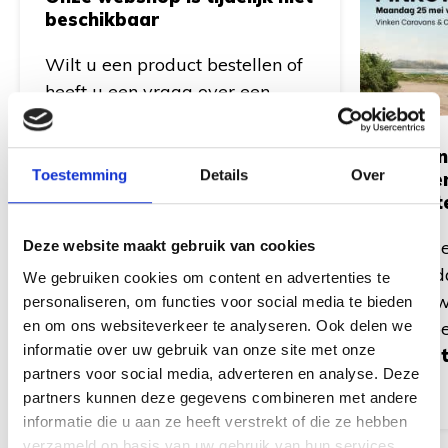
beschikbaar
Wilt u een product bestellen of
heeft u een vraag over een
artikel? Geen probleem! Stuur
ons gerust een e-mail via
Vinken
info@vinkencaravans.nl
. Wij
Toestemming
Details
Over
geope
helpen u graag verder en
Pinkst
nemen zo snel mogelijk contact
Op Twe
Deze website maakt gebruik van cookies
met u op.
maanda
We gebruiken cookies om content en advertenties te
harte w
personaliseren, om functies voor social media te bieden
en om ons websiteverkeer te analyseren. Ook delen we
Wij op
informatie over uw gebruik van onze site met onze
11:00 
partners voor social media, adverteren en analyse. Deze
partners kunnen deze gegevens combineren met andere
informatie die u aan ze heeft verstrekt of die ze hebben
verzameld op basis van uw gebruik van hun services.