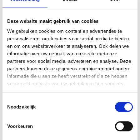
wiel houder, reserve wiel + krik, plissé
hordeur, verzwaarde uitdraaisteunen,
wieldoppenset, rijklaarmaakkosten,
Deze website maakt gebruik van cookies
bekleding Emotion
We gebruiken cookies om content en advertenties te
van € 20.472,- voor € 17.695,-
personaliseren, om functies voor social media te bieden
en om ons websiteverkeer te analyseren. Ook delen we
informatie over uw gebruik van onze site met onze
Wilk Sento 490 HTD 2014
partners voor social media, adverteren en analyse. Deze
– incl. gewichtsverhoging 1700 kg, reserve
partners kunnen deze gegevens combineren met andere
wiel houder, reserve wiel + krik, plissé
informatie die u aan ze heeft verstrekt of die ze hebben
hordeur, verzwaarde uitdraaisteunen met
verzameld op basis van uw gebruik van hun services.
Alko big foots, aluminium velgen,
rijklaarmaakkosten, bekleding Silence
Toestemmingsselectie
van € 24.362,- voor € 20.950,-
Noodzakelijk
Wilk Sento 530 UE 2014
Voorkeuren
– incl. reserve wiel houder, reserve wiel +