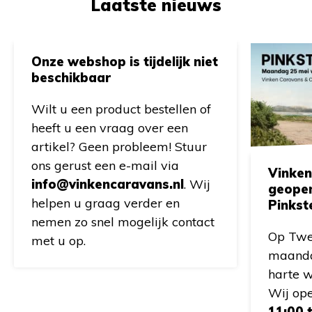
Laatste nieuws
Onze webshop is tijdelijk niet
beschikbaar
Wilt u een product bestellen of
heeft u een vraag over een
artikel? Geen probleem! Stuur
ons gerust een e-mail via
Vinken
info@vinkencaravans.nl
. Wij
geope
helpen u graag verder en
Pinkst
nemen zo snel mogelijk contact
Op Twe
met u op.
maanda
harte w
Wij op
11:00 