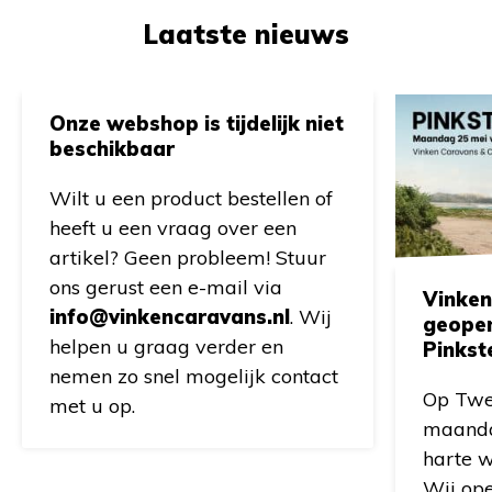
Laatste nieuws
Onze webshop is tijdelijk niet
beschikbaar
Wilt u een product bestellen of
heeft u een vraag over een
artikel? Geen probleem! Stuur
ons gerust een e-mail via
Vinken
info@vinkencaravans.nl
. Wij
geope
helpen u graag verder en
Pinkst
nemen zo snel mogelijk contact
Op Twe
met u op.
maanda
harte w
Wij op