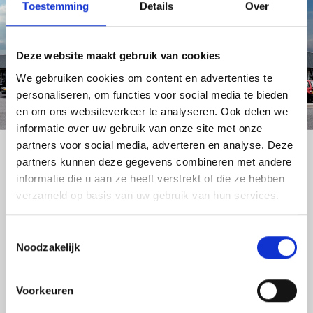
Toestemming
Details
Over
Deze website maakt gebruik van cookies
Vragen of advies nodig?
We gebruiken cookies om content en advertenties te
personaliseren, om functies voor social media te bieden
en om ons websiteverkeer te analyseren. Ook delen we
Neem contact met ons op of bel
informatie over uw gebruik van onze site met onze
0493 – 69 61 55
partners voor social media, adverteren en analyse. Deze
partners kunnen deze gegevens combineren met andere
Naar contact
informatie die u aan ze heeft verstrekt of die ze hebben
verzameld op basis van uw gebruik van hun services.
Toestemmingsselectie
Noodzakelijk
Voorkeuren