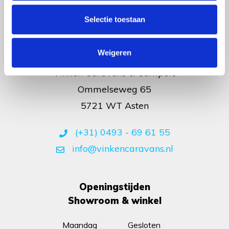
Selectie toestaan
Contact
Weigeren
Vinken Caravans & Campers
Ommelseweg 65
5721 WT Asten
(+31) 0493 - 69 61 55
info@vinkencaravans.nl
Openingstijden
Showroom & winkel
Maandag
Gesloten