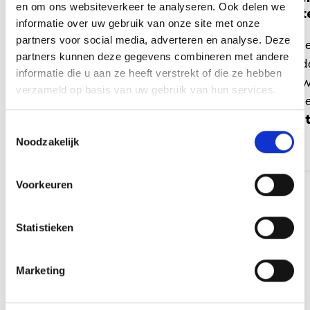
en om ons websiteverkeer te analyseren. Ook delen we
helpen u graag verder en
Pinkst
informatie over uw gebruik van onze site met onze
nemen zo snel mogelijk contact
partners voor social media, adverteren en analyse. Deze
Op Twe
met u op.
partners kunnen deze gegevens combineren met andere
maanda
informatie die u aan ze heeft verstrekt of die ze hebben
harte w
verzameld op basis van uw gebruik van hun services.
Wij op
11:00 
Toestemmingsselectie
Noodzakelijk
Voorkeuren
Statistieken
Marketing