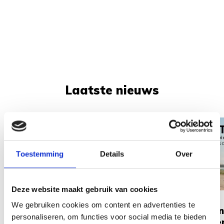
Laatste nieuws
Onze webshop is tijdelijk niet
beschikbaar
Toestemming
Details
Over
Wilt u een product bestellen of
heeft u een vraag over een
Deze website maakt gebruik van cookies
artikel? Geen probleem! Stuur
ons gerust een e-mail via
We gebruiken cookies om content en advertenties te
Vinken
personaliseren, om functies voor social media te bieden
info@vinkencaravans.nl
. Wij
geope