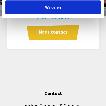
Weigeren
Neem contact met ons op of bel
0493 – 69 61 55
Naar contact
Contact
Vinken Caravans & Campers