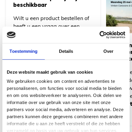
beschikbaar
Wilt u een product bestellen of
heeft u een vraag over een
artikel? Geen probleem! Stuur
ons gerust een e-mail via
Vinken
info@vinkencaravans.nl
. Wij
Toestemming
Details
Over
geope
helpen u graag verder en
Pinkst
nemen zo snel mogelijk contact
Op Twe
Deze website maakt gebruik van cookies
met u op.
maanda
We gebruiken cookies om content en advertenties te
harte w
personaliseren, om functies voor social media te bieden
Wij op
en om ons websiteverkeer te analyseren. Ook delen we
informatie over uw gebruik van onze site met onze
11:00 
partners voor social media, adverteren en analyse. Deze
partners kunnen deze gegevens combineren met andere
informatie die u aan ze heeft verstrekt of die ze hebben
verzameld op basis van uw gebruik van hun services.